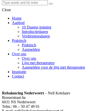
Close
Home
Aanbod
10 Daagse training
Introductiedagen
Verdiepingsdagen
Praktisch
Praktisch
Aanmelden
Over ons
Over ons
Lijst met therapeuten
Aanmelden voor de lijst met therapeuten
Inspiratie
Contact
Rebalancing Nederweert
– Nell Ketelaars
Bosserstraat 6a
6031 NS Nederweert
Telnr.: 06 – 50 47 49 01
E-mail: nell@rebalancingnederweert.nl